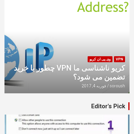
VPN
وی پی ان کریو
چطور با خرید VPN کریو ناشناسی ما
تضمین می شود؟
soroush
فوریه 4, 2017
Editor's Pick