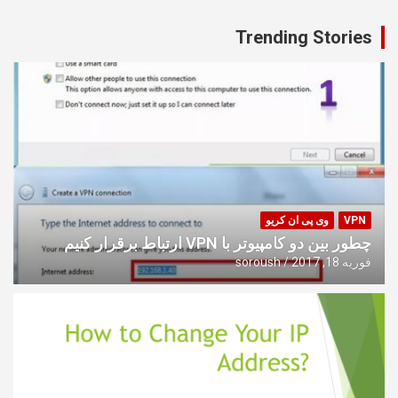
Trending Stories
VPN
وی پی ان کریو
چطور بین دو کامپیوتر با VPN ارتباط برقرار کنیم
فوریه 18, 2017
soroush