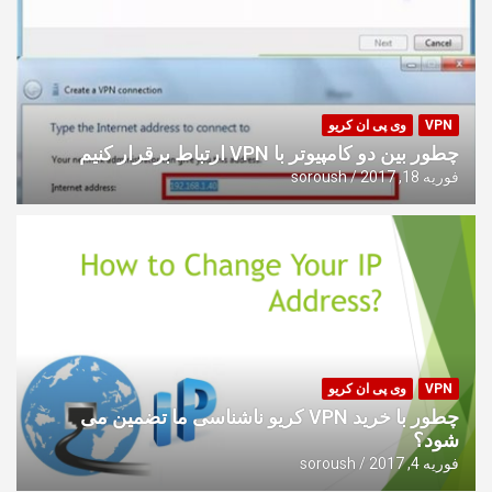
VPN
وی پی ان کریو
چطور بین دو کامپیوتر با VPN ارتباط برقرار کنیم
فوریه 18, 2017
soroush
VPN
وی پی ان کریو
چطور با خرید VPN کریو ناشناسی ما تضمین می
شود؟
فوریه 4, 2017
soroush