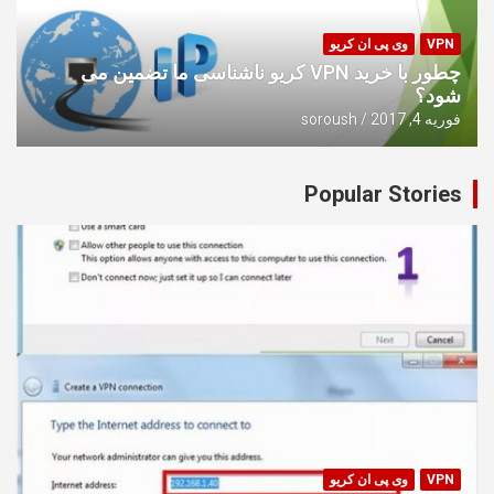
VPN
وی پی ان کریو
چطور با خرید VPN کریو ناشناسی ما تضمین می
شود؟
فوریه 4, 2017
soroush
Popular Stories
VPN
وی پی ان کریو