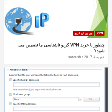
VPN
وی پی ان کریو
چطور با خرید VPN کریو ناشناسی ما تضمین می
شود؟
فوریه 4, 2017
soroush