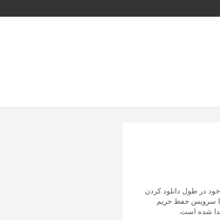
 برای حفاظت از حریم خصوصی خود در طول دانلود کردن
 را بوسیله جایگزین کردن آدرس IP منطقه اقامت با سرویس حفظ حریم
یدا شده است.