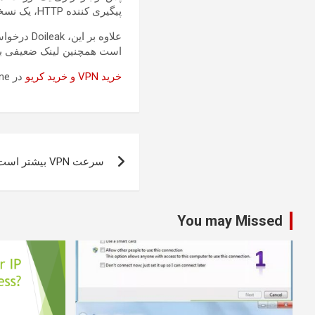
پیگیری کننده HTTP، یک نسخه UDP نیز دارد که به عنوان پیگیری کننده UDP به احتمال زیاد برای نشت اطلاعات بسیار مهم است.
است همچنین لینک ضعیفی بر
خرید VPN و خرید کریو
در parsvpn.online
راهبری
سرعت VPN بیشتر است یا Tor
نوشته
You may Missed