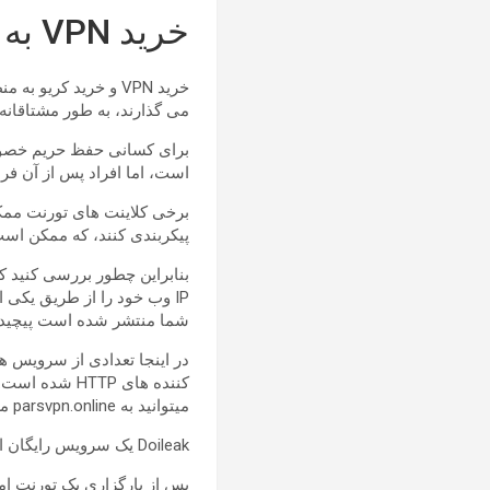
خرید VPN به جهت مخفی ماندن IP
می گذارند، به طور مشتاقانه آدرس IP خود را در معرض بقیه افراد جه
است، اما افراد پس از آن فر
برخی کلاینت های تورنت ممکن
پیکربندی کنند، که ممکن است شا
شما منتشر شده است پیچیده
میتوانید به parsvpn.online مراجعه کنید
Doileak یک سرویس رایگان است که بررسی آدرس IP را برای نشت های کلی انجام می دهد.
پس از بارگزاری یک تورنت امت