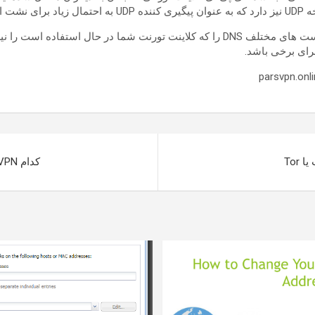
علاوه بر این، Doileak درخواست های مختلف DNS را که کلاینت تورنت شما در حال ا
ای برخی باشد.
کدام VPN ها در ایران متداولترند؟