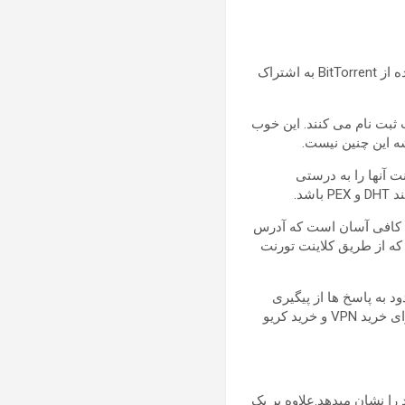
خرید VPN و خرید کریو به منظو مخفی ماند IP انجام میگیرد. هر روزه میلیون ها نفر فایل ها را با استفاده از BitTorrent به اشتراک
ندگان VPN یا سرویس پروکسی تورنت ثبت نام می کنند. این خوب
ه این چنین نیست.
 آنها را به درستی
د.
یکه به اندازه کافی آسان است که آدرس
I وب خود را از طریق یکی از بسیاری از سرویس های بررسی IP امتحان کنند، بررسی کردن آدرس IP که از طریق کلاینت تورنت
رضه می دارند اما در کل محدود به پاسخ ها از پیگیری
کننده های HTTP شده است. خوشبختانه، پروژه جدید به مردم اجازه می دهد که آزادانه تر عمل کنند. برای خرید VPN و خرید کریو
 را نشان میدهد.علاوه بر یک