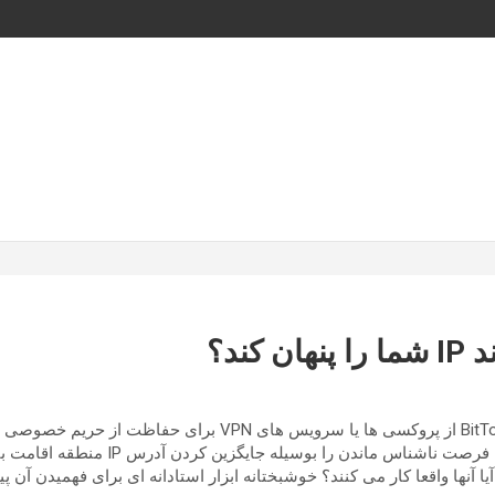
میلیون ها دانلود کننده BitTorrent از پروکسی ها یا سرویس های VPN
استفاده می کنند. این ابزارها فرصت ناشناس ماندن
 آنها واقعا کار می کنند؟ خوشبختانه ابزار استادانه ای برای فهمیدن آن پ