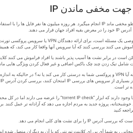
ان قرار می دهند.
برای کسانی حفظ حریم خصوصی یک مسئله است، برای ارائه ده
اموش می کنند بررسی کنند که آیا سرویس آنها واقعا کار می کند، که همیش
 است در برابر نشت ها آسیب پذیر باشند یا افراد فراموش می کنند کلاینت
مل تیک زدن چند چک باکس اضافی و غیر فعال کردن ویژگی هایی مانند DHT و PEX باش
بنابراین چطور بررسی کنید که آیا VPN و پروکسی شما به درستی کار می کند یا نه؟ در حال
P
 تر است.
در اینجا تعدادی از سرویس ها وجود دارند که ابزار “torrent IP check” را ع
حانی ، به شما آی پی ای کلاینت تورنتی که با آن به دیگران متصل شده اید