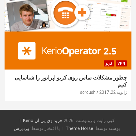
VPN
کریو
چطور مشکلات تماس روی کریو اپراتور را شناسایی
کنیم
ژانویه 22, 2017
soroush
کپی رایت و رونوشت: 2026
خرید وی پی ان Kerio
پوسته توسط:
Theme Horse
با افتخار توسط:
وردپرس