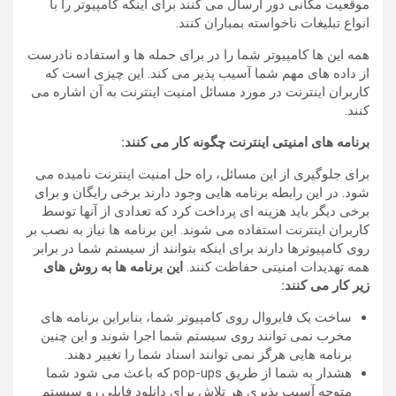
موقعیت مکانی دور ارسال می کنند برای اینکه کامپیوتر را با
انواع تبلیغات ناخواسته بمباران کنند.
همه این ها کامپیوتر شما را در برای حمله ها و استفاده نادرست
از داده های مهم شما آسیب پذیر می کند. این چیزی است که
کاربران اینترنت در مورد مسائل امنیت اینترنت به آن اشاره می
کنند.
برنامه
های
امنیتی
اینترنت
چگونه
کار
می
کنند
:
برای جلوگیری از این مسائل، راه حل امنیت اینترنت نامیده می
شود. در این رابطه برنامه هایی وجود دارند برخی رایگان و برای
برخی دیگر باید هزینه ای پرداخت کرد که تعدادی از آنها توسط
کاربران اینترنت استفاده می شوند. این برنامه ها نیاز به نصب بر
روی کامپیوترها دارند برای اینکه بتوانند از سیستم شما در برابر
همه تهدیدات امنیتی حفاظت کنند.
این
برنامه
ها
به
روش
های
زیر
کار
می
کنند
:
ساخت یک فایروال روی کامپیوتر شما، بنابراین برنامه های
مخرب نمی توانند روی سیستم شما اجرا شوند و این چنین
برنامه هایی هرگز نمی توانند اسناد شما را تغییر دهند.
هشدار به شما از طریق pop-ups که باعث می شود شما
متوجه آسیب پذیری هر تلاش برای دانلود فایلی رو سیستم