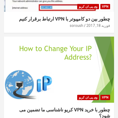
VPN
وی پی ان کریو
چطور بین دو کامپیوتر با VPN ارتباط برقرار کنیم
فوریه 18, 2017
soroush
VPN
وی پی ان کریو
چطور با خرید VPN کریو ناشناسی ما تضمین می
شود؟