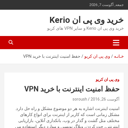
ه
جمعه, آگوست 7, 2026
حتوا
روید
خرید وی پی ان Kerio
خرید وی پی ان Kerio و سایر VPN های کریو
خـانـه
وی پی ان کریو
حفظ امنیت اینترنت با خرید VPN
وی پی ان کریو
حفظ امنیت اینترنت با خرید VPN
آگوست 26, 2016
soroush
امنیت اینترنت اشاره به هر دو موضوع مشکل و راه حل دارد.
مشکل زمانی است که کاربر از اینترنت برای انواع کارهای
مختلف مثل گشت و گذار در وب، بانکداری آنلاین، بازاریابی
اینترنتی، چت کردن، وبلاگ نویسی و موارد دیگر استفاده می