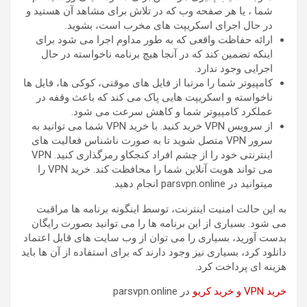
شما ، یا هر صفحه وب که در تلاش برای مشاهد آن هستید و
در حال اجرای اسکریپت های مخرب است، بشوید.
ارائه حفاظت واقعی که به طور مداوم اجرا می شود برای
اینکه تضمین کند که در آنجا هیچ برنامه ناخواسته در حال
اجرایی وجود ندارد.
کامپیوتر شما را مرتبا از فایل های موقتی، کوکی ها، فایل ها
ناخواسته و اسکریپت هایی پاک می کند که باعث وقفه در
عملکرد کامپیوتر شما و کاهش سرعت می شود.
از سرویس VPN خرید کنید. با خرید VPN شما می توانید به
سرور VPN متصل شوید تا به صورت ناشناس فعالیت های
اینترنتی خود را از چشم افراد کنجکاو رمزگذاری کنید. VPN
می تواند هویت آنلاین شما را محافظت کند. خرید VPN را
میتوانید در parsvpn.online انجام دهید.
به این حالت امنیت اینترنت، توسط اینگونه برنامه ها مراقبت
می شود. بسیاری از این برنامه ها را می توانید بصورت رایگان
بدست آورید، بسیاری را می توان از وب سایت های قابل اعتماد
دانلود کرد، بسیاری نیز وجود دارند که برای استفاده از آن ها باید
هزینه ای پرداخت کرد.
خرید VPN و خرید کریو
در parsvpn.online